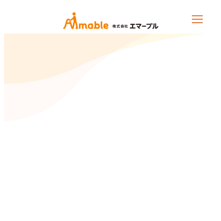
メ
イ
ン
コ
ン
テ
ン
ツ
へ
移
動